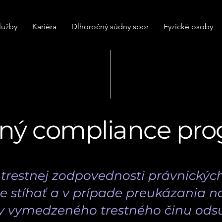
lužby
Kariéra
Dlhoročný súdny spor
Fyzické osoby
tný compliance pr
trestnej zodpovednosti právnickýc
tne stíhať a v prípade preukázania 
y vymedzeného trestného činu ods