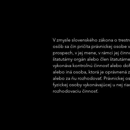
V zmysle slovenského zákona o trest
osôb sa čin pričíta právnickej osobe v
prospech, v jej mene, v rámci jej činn
štatutárny orgán alebo člen štatutárn
vykonáva kontrolnú činnosť alebo doh
alebo iná osoba, ktorá je oprávnená 
alebo za ňu rozhodovať. Právnickej os
fyzickej osoby vykonávajúcej u nej ria
rozhodovaciu činnosť.