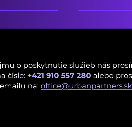
jmu o poskytnutie služieb nás pros
a čísle:
+421 910 557 280
alebo pro
emailu na:
office@urbanpartners.sk