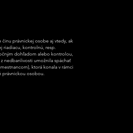
 činu právnickej osobe aj vtedy, ak
 riadiacu, kontrolnú, resp.
točným dohľadom alebo kontrolou,
i z nedbanlivosti umožnila spáchať
zamestnancom), ktorá konala v rámci
né právnickou osobou.