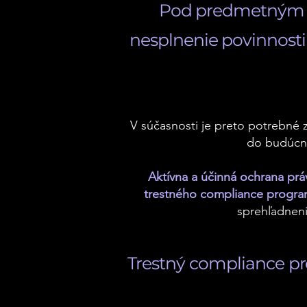
Pod predmetným n
nesplnenie povinnosti
V súčasnosti je preto potrebné 
do budúcna
Aktívna a účinná ochrana pr
trestného compliance progr
sprehľadneni
Trestný compliance pro