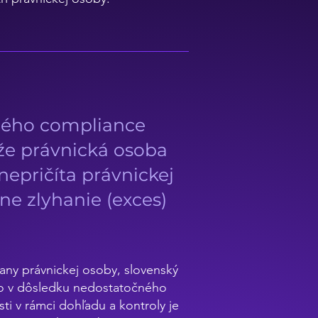
tného compliance
že právnická osoba
nepričíta právnickej
ne zlyhanie (exces)
any právnickej osoby, slovenský
šlo v dôsledku nedostatočného
i v rámci dohľadu a kontroly je