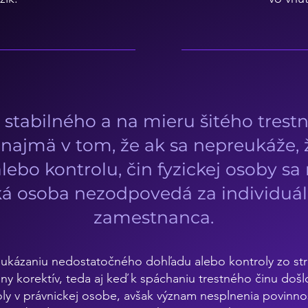
 stabilného a na mieru šitého tres
najmä v tom, že ak sa nepreukáže, 
ebo kontrolu, čin fyzickej osoby sa 
ická osoba nezodpovedá za individuál
zamestnanca.
reukázaniu nedostatočného dohľadu alebo kontroly zo str
lny korektív, teda aj keď k spáchaniu trestného činu do
y v právnickej osobe, avšak význam nesplnenia povinnost