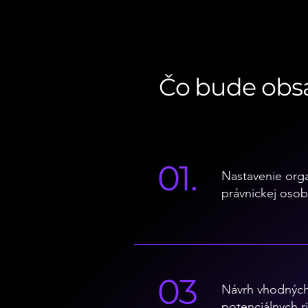
Čo bude obs
01.
Nastavenie org
právnickej osob
03
Návrh vhodných 
potenciálnych ri