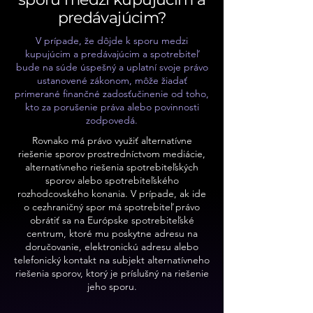
predávajúcim?
V prípade, že dôjde k sporu medzi
kupujúcim a predávajúcim a spotrebiteľ
bude na súde úspešný a uplatní svoje právo
ustanovené zákonom, môže žiadať
primerané finančné zadosťučinenie od toho,
kto za porušenie práva alebo povinnosti
zodpovedá.
Rovnako má právo využiť alternatívne
riešenie sporov prostredníctvom mediácie,
alternatívneho riešenia spotrebiteľských
sporov alebo spotrebiteľského
rozhodcovského konania. V prípade, ak ide
o cezhraničný spor má spotrebiteľ právo
obrátiť sa na Európske spotrebiteľské
centrum, ktoré mu poskytne adresu na
doručovanie, elektronickú adresu alebo
telefonický kontakt na subjekt alternatívneho
riešenia sporov, ktorý je príslušný na riešenie
jeho sporu.