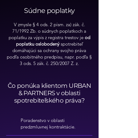
Súdne poplatky
V zmysle § 4 ods. 2 písm. za) zák. č.
71/1992 Zb. o súdnych poplatkoch a
poplatku za výpis z registra trestov je
od
poplatku oslobodený
spotrebiteľ
domáhajúci sa ochrany svojho práva
podľa osobitného predpisu, napr. podľa §
3 ods. 5 zák. č. 250/2007 Z. z.
Čo ponúka klientom URBAN
& PARTNERS v oblasti
spotrebiteľského práva?
Poradenstvo v oblasti
predzmluvnej kontraktácie.