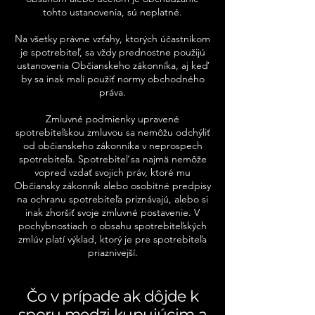
tohto ustanovenia, sú neplatné.
Na všetky právne vzťahy, ktorých účastníkom
je spotrebiteľ, sa vždy prednostne použijú
ustanovenia Občianskeho zákonníka, aj keď
by sa inak mali použiť normy obchodného
práva.
Zmluvné podmienky upravené
spotrebiteľskou zmluvou sa nemôžu odchýliť
od občianskeho zákonníka v neprospech
spotrebiteľa. Spotrebiteľ sa najmä nemôže
vopred vzdať svojich práv, ktoré mu
Občiansky zákonník alebo osobitné predpisy
na ochranu spotrebiteľa priznávajú, alebo si
inak zhoršiť svoje zmluvné postavenie. V
pochybnostiach o obsahu spotrebiteľských
zmlúv platí výklad, ktorý je pre spotrebiteľa
priaznivejší.
Čo v prípade ak dôjde k
sporu medzi kupujúcim a