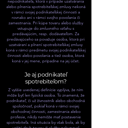
nepodnikateľa, ktorá v prípade uzatvárania
alebo plnenia spotrebiteľskej zmluvy nekoná
v rámci svojej podnikateľskej činnosti a
rovnako ani v rámci svojho povolania či
zamestnania. Pri kúpe tovaru alebo služby
vstupuje do zmluvného vzťahu s
predávajúcim, resp. dodávateľom. Za
predávajúceho sa považuje osoba, ktorá pri
uzatváraní a plnení spotrebiteľskej zmluvy
koná v rámci predmetu svojej podnikateľskej
činnosti alebo povolania a tiež osoba, ktorá
koná v jej mene, prípadne na jej účet.
Je aj podnikateľ
spotrebiteľom?
Z vyššie uvedenej definície vyplýva, že ním
môže byť len fyzická osoba. To znamená, že
podnikateľ, či už živnostník alebo obchodná
spoločnosť, pokiaľ koná v rámci svojej
obchodnej činnosti, zamestnania alebo
profesie, nikdy nemôže mať postavenie
spotrebiteľa. Iná situácia by však bola, ak by
určitý druh tovaru či služby nakupoval