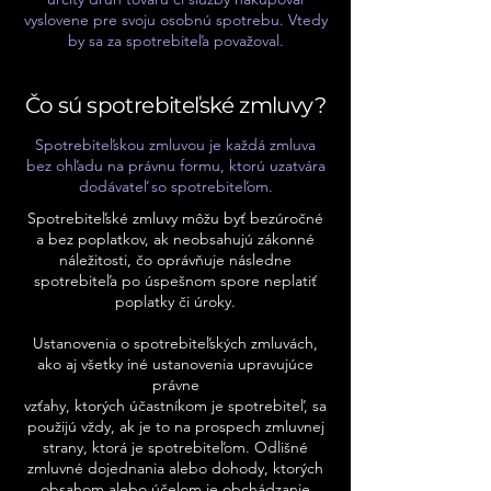
vyslovene pre svoju osobnú spotrebu. Vtedy
by sa za spotrebiteľa považoval.
Čo sú spotrebiteľské zmluvy?
Spotrebiteľskou zmluvou je každá zmluva
bez ohľadu na právnu formu, ktorú uzatvára
dodávateľ so spotrebiteľom.
Spotrebiteľské zmluvy môžu byť bezúročné
a bez poplatkov, ak neobsahujú zákonné
náležitosti, čo oprávňuje následne
spotrebiteľa po úspešnom spore neplatiť
poplatky či úroky.
Ustanovenia o spotrebiteľských zmluvách,
ako aj všetky iné ustanovenia upravujúce
právne
vzťahy, ktorých účastníkom je spotrebiteľ, sa
použijú vždy, ak je to na prospech zmluvnej
strany, ktorá je spotrebiteľom. Odlišné
zmluvné dojednania alebo dohody, ktorých
obsahom alebo účelom je obchádzanie