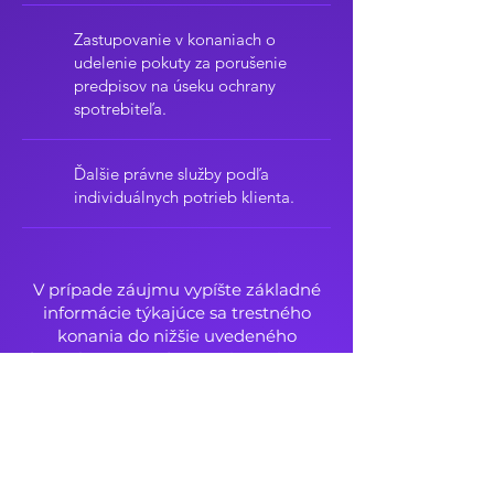
Zastupovanie v konaniach o
udelenie pokuty za porušenie
predpisov na úseku ochrany
spotrebiteľa.
Ďalšie právne služby podľa
individuálnych potrieb klienta.
V prípade záujmu vypíšte základné
informácie týkajúce sa trestného
konania do nižšie uvedeného
formulára, prípadne nás
kontaktujte
telefonicky.
Následne sa dohodneme
na ďalšom postupe.
Meno a priezvisko