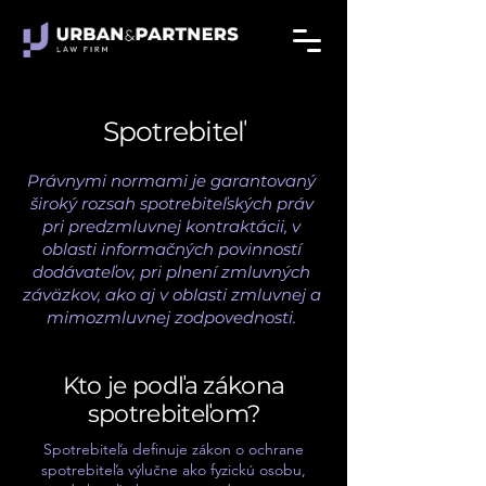
Spotrebiteľ
Právnymi normami je garantovaný
široký rozsah spotrebiteľských práv
pri predzmluvnej kontraktácii, v
oblasti informačných povinností
dodávateľov, pri plnení zmluvných
záväzkov, ako aj v oblasti zmluvnej a
mimozmluvnej zodpovednosti.
Kto je podľa zákona
spotrebiteľom?
Spotrebiteľa definuje zákon o ochrane
spotrebiteľa výlučne ako fyzickú osobu,